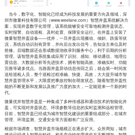
当今，数字化、智能化已经成为科技发展的重要方向及领域，深
圳市微量科技有限公司（www.weelane.com）
智慧井盖系统解决方
案
，实现井盖数字化管理，该系统能够安全可靠地检测井盖状态、
实时报警、自动巡检、及时处置、保障安全运行。在井盖上安装了
微量智慧井盖设备——优井，一旦井盖出现搬动、倾斜、跌落等状
况，系统自动识别有异常，并向后台发出信号，告知业主单位及时
抢修。后端数据还会形成数据池收录到服务中心，利于后期的分析
管理。该智慧井盖系统集成应用了识别、感知、移动通信、地理位
置信息、大数据分析等先进技术，拥有智能高效、准确实时、功能
完善等诸多优点。当路面井盖异动信息传回之后，就会第一时间发
送给巡检人员，整个巡检过程准确、快捷、高效，大大提升城市智
慧井盖管理水平，大限度把事故控制在萌发状态。随着智慧井盖性
能的不断更新和发展以及推广力度的加大，一定能迎来一个新的时
代。
微量优井智慧井盖
是一种集成了多种传感器和通信技术的智能化井
盖，可实现对井盖状态、环境参数等信息的实时监测和远程管理。
目前，智慧井盖已经成为城市智慧化建设的重要组成部分，在城市
管理、环境监测、交通安全等方面都有广泛应用。
根据市场调查，智慧井盖市场规模正在逐步扩大。众所周知，城市
建设已经进入智慧化时代，相关产业链的需求也在不断增加。智慧