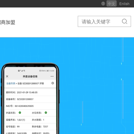
中文
Enlish


招商加盟