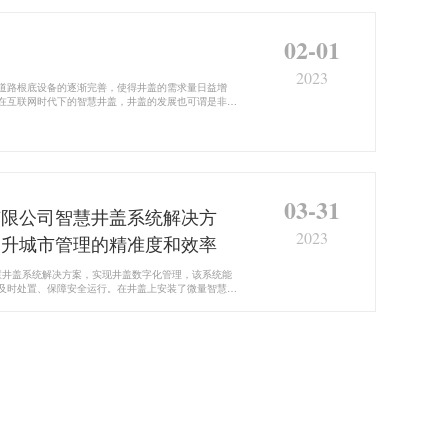
02-01
2023
道路根底设备的逐渐完善，使得井盖的需求量日益增
在互联网时代下的智慧井盖，井盖的发展也可谓是非常
？
03-31
有限公司智慧井盖系统解决方
2023
提升城市管理的精准度和效率
m）智慧井盖系统解决方案，实现井盖数字化管理，该系统能
及时处置、保障安全运行。在井盖上安装了微量智慧井
状况，系统自动识别有异常，并向后台发出信号，告知