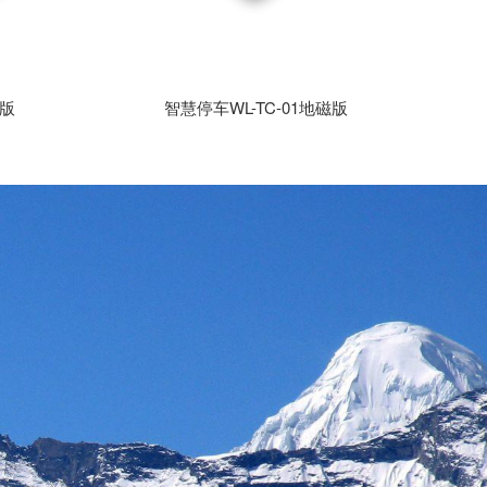
达版
智慧停车WL-TC-01地磁版